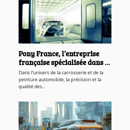
Pony France, l’entreprise
française spécialisée dans la
conception de cabine de
Dans l’univers de la carrosserie et de la
peinture pour voitures
peinture automobile, la précision et la
qualité des...