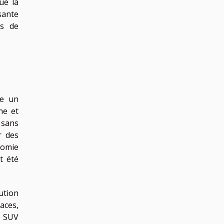
ue la
sante
es de
ue un
he et
 sans
r des
nomie
t été
ution
aces,
s SUV