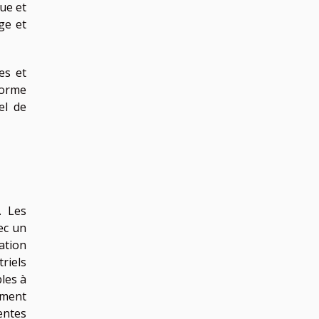
ue et
ge et
es et
forme
el de
. Les
ec un
ation
riels
les à
ement
entes