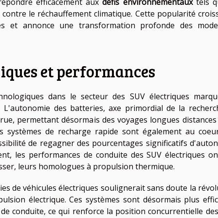
 répondre efficacement aux
défis environnementaux
tels q
 contre le réchauffement climatique. Cette popularité crois
tés et annonce une transformation profonde des mod
iques et performances
chnologiques dans le secteur des SUV électriques marq
. L'autonomie des batteries, axe primordial de la recherc
ccrue, permettant désormais des voyages longues distances
Les systèmes de recharge rapide sont également au coeu
ossibilité de regagner des pourcentages significatifs d'auto
ent, les performances de conduite des SUV électriques on
asser, leurs homologues à propulsion thermique.
es de véhicules électriques soulignerait sans doute la révol
lsion électrique. Ces systèmes sont désormais plus effic
de conduite, ce qui renforce la position concurrentielle de