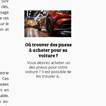
s SUV
clés,
ysage
e ces
ur le
on et
Où trouver des pneus
à acheter pour sa
voiture ?
Vous désirez acheter un
des pneus pour votre
voiture ? Il est possible de
strie
les trouver à...
. Ces
ncées
rs en
able,
s au-