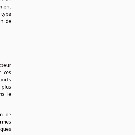
ement
 type
on de
cteur
r ces
ports
 plus
ns le
on de
ormes
iques