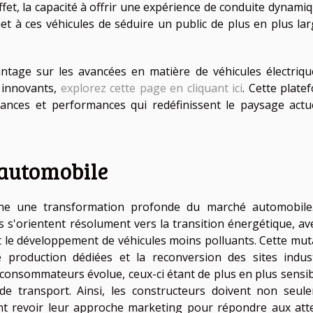
fet, la capacité à offrir une expérience de conduite dynamiq
et à ces véhicules de séduire un public de plus en plus lar
tage sur les avancées en matière de véhicules électriqu
 innovants,
explorez cette page en cliquant ici
. Cette plate
dances et performances qui redéfinissent le paysage actu
 automobile
ine une transformation profonde du marché automobile
s s'orientent résolument vers la transition énergétique, av
t le développement de véhicules moins polluants. Cette mut
 production dédiées et la reconversion des sites indust
s consommateurs évolue, ceux-ci étant de plus en plus sensib
e transport. Ainsi, les constructeurs doivent non seul
ent revoir leur approche marketing pour répondre aux att