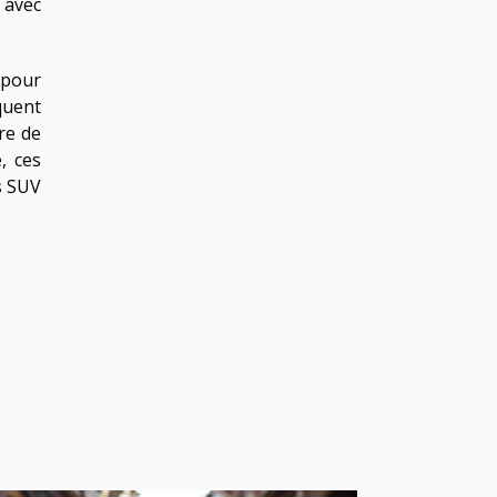
t avec
 pour
iquent
re de
, ces
s SUV