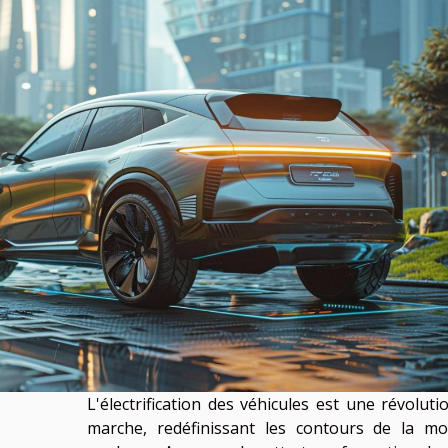
L'électrification des véhicules est une révoluti
marche, redéfinissant les contours de la mob