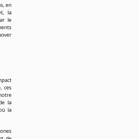
as, en
t, la
ar le
ments
nover
mpact
, ces
notre
de la
où la
zones
nt de