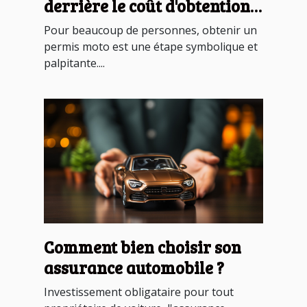
derrière le coût d'obtention
du permis moto en France
Pour beaucoup de personnes, obtenir un
permis moto est une étape symbolique et
palpitante....
Comment bien choisir son
assurance automobile ?
Investissement obligataire pour tout