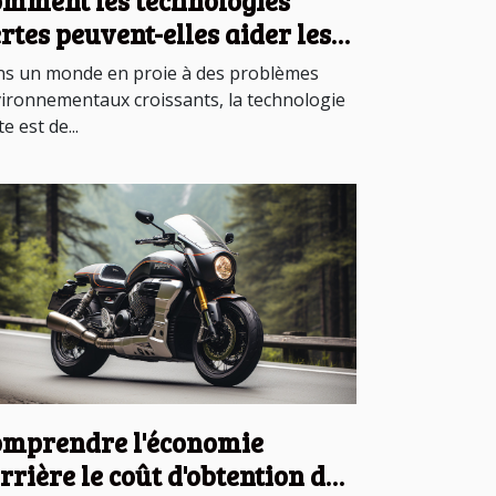
mment les technologies
rtes peuvent-elles aider les
ys en développement ?
s un monde en proie à des problèmes
ironnementaux croissants, la technologie
e est de...
mprendre l'économie
rrière le coût d'obtention du