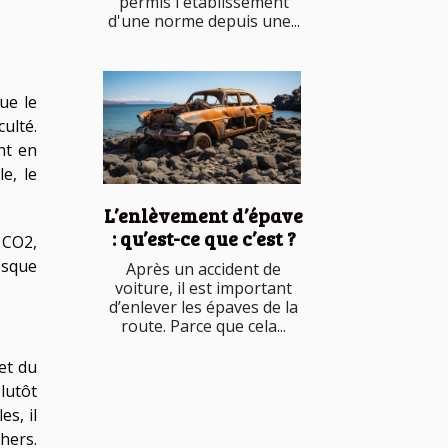
permis l'établissement
d'une norme depuis une...
ue le
culté.
nt en
e, le
L’enlèvement d’épave
: qu’est-ce que c’est ?
 CO2,
esque
Après un accident de
voiture, il est important
d’enlever les épaves de la
route. Parce que cela...
et du
lutôt
es, il
hers.