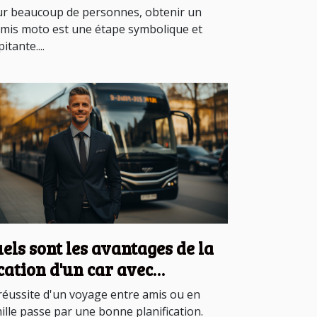
rmis moto en France
r beaucoup de personnes, obtenir un
mis moto est une étape symbolique et
itante....
els sont les avantages de la
cation d'un car avec
auffeur ?
réussite d'un voyage entre amis ou en
ille passe par une bonne planification.