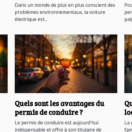
électrique
pe
Dans un monde de plus en plus conscient des
Pou
problèmes environnementaux, la voiture
per
électrique est...
palp
Quels sont les avantages du
Qu
permis de conduire ?
lo
ch
Le permis de conduire est aujourd'hui
La 
indispensable et offre à son titulaire de
fam