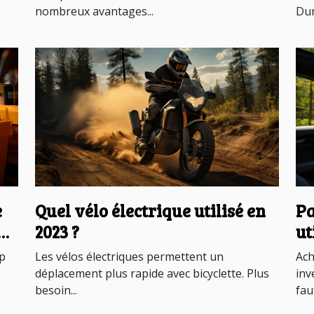
nombreux avantages...
Dur
e
Quel vélo électrique utilisé en
Pa
ché
2023 ?
ut
up
Les vélos électriques permettent un
Ach
déplacement plus rapide avec bicyclette. Plus
inv
besoin...
faut