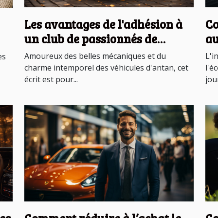
Les avantages de l'adhésion à
Co
un club de passionnés de
au
véhicules anciens
l'
Amoureux des belles mécaniques et du
L'i
es
charme intemporel des véhicules d'antan, cet
l'é
écrit est pour...
jour