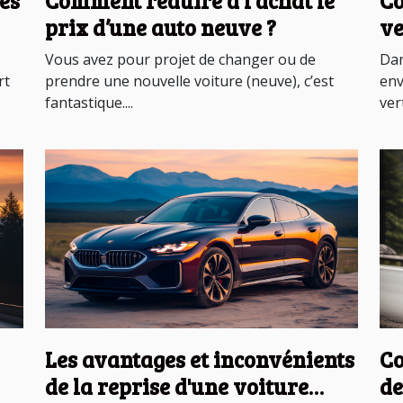
res
Comment réduire à l’achat le
Co
prix d’une auto neuve ?
ve
pa
Vous avez pour projet de changer ou de
Dan
rt
prendre une nouvelle voiture (neuve), c’est
env
fantastique....
vert
Les avantages et inconvénients
Co
de la reprise d'une voiture
de