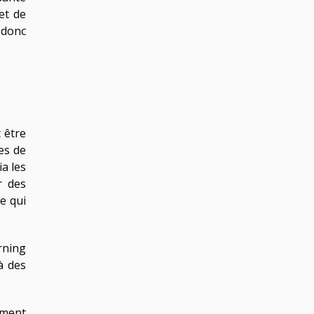
et de
 donc
 être
es de
a les
r des
e qui
rning
à des
ement