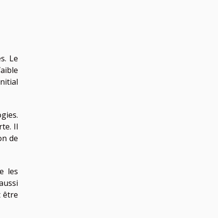
s. Le
aible
itial
gies.
e. Il
on de
e les
aussi
 être