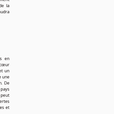
de la
faudra
ys en
 cœur
et un
e une
n. De
 pays
, peut
ertes
es et