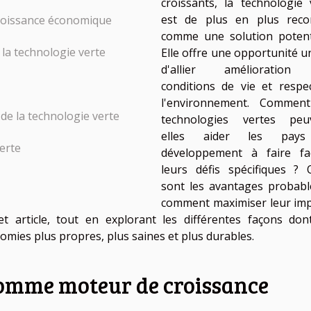
croissants, la technologie 
est de plus en plus rec
roissance économique
comme une solution potenti
 la technologie verte
Elle offre une opportunité u
d'allier amélioration
conditions de vie et respe
l'environnement. Commen
 de la technologie verte
technologies vertes peu
elles aider les pay
verte
développement à faire f
leurs défis spécifiques ? 
sont les avantages probabl
comment maximiser leur imp
 article, tout en explorant les différentes façons don
mies plus propres, plus saines et plus durables.
comme moteur de croissance