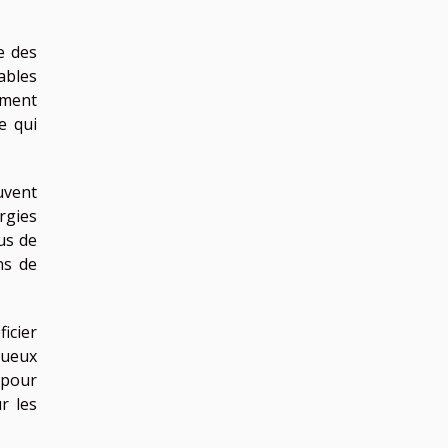
e des
ables
ement
e qui
uvent
rgies
us de
ns de
ficier
tueux
 pour
r les