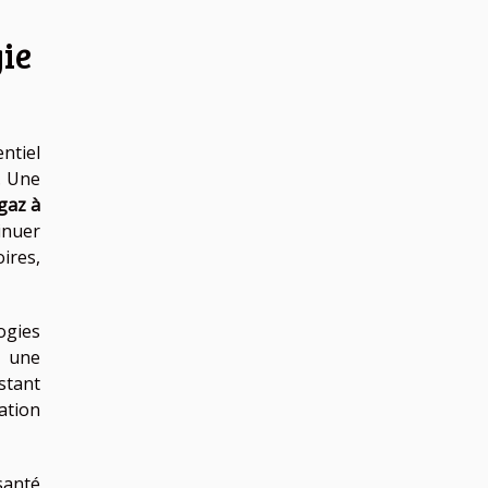
gie
ntiel
. Une
gaz à
inuer
ires,
ogies
r une
stant
ation
santé