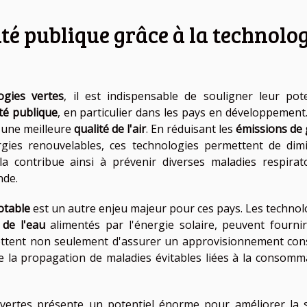
té publique grâce à la technolo
ogies vertes
, il est indispensable de souligner leur pote
té publique
, en particulier dans les pays en développement
r une meilleure
qualité de l'air
. En réduisant les
émissions de 
ergies renouvelables, ces technologies permettent de dim
la contribue ainsi à prévenir diverses maladies respirato
nde.
otable
est un autre enjeu majeur pour ces pays. Les technol
n de l'eau
alimentés par l'énergie solaire, peuvent fourni
rmettent non seulement d'assurer un approvisionnement con
e la propagation de maladies évitables liées à la consomm
s vertes présente un potentiel énorme pour améliorer la 