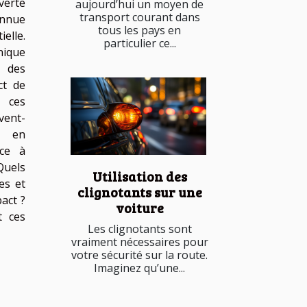
verte
aujourd’hui un moyen de
transport courant dans
onnue
tous les pays en
elle.
particulier ce...
nique
 des
ct de
t ces
vent-
s en
ace à
Quels
Utilisation des
es et
clignotants sur une
act ?
voiture
t ces
Les clignotants sont
vraiment nécessaires pour
votre sécurité sur la route.
Imaginez qu’une...