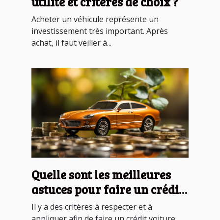
utilité et critères de choix ?
Acheter un véhicule représente un
investissement très important. Après
achat, il faut veiller à...
Quelle sont les meilleures
astuces pour faire un crédit
voiture ?
Il y a des critères à respecter et à
appliquer afin de faire un crédit voiture